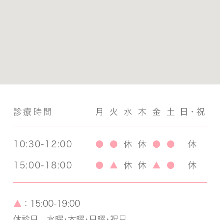
診療時間
月
火
水
木
金
土
日・祝
10:30-12:00
●
●
休
休
●
●
休
15:00-18:00
●
▲
休
休
▲
●
休
▲
：15:00-19:00
休診日 水曜･木曜･日曜･祝日